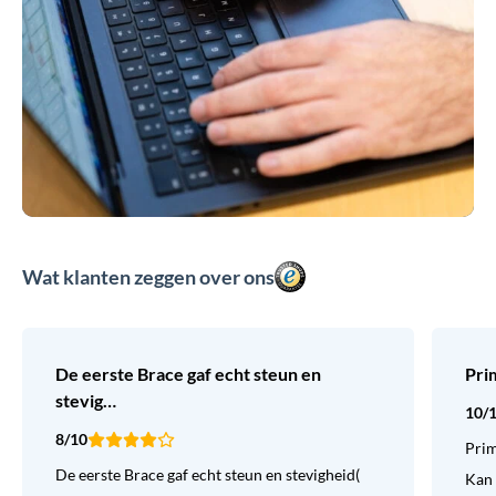
Wat klanten zeggen over ons
De eerste Brace gaf echt steun en
Pri
stevig…
10/
8/10
Prim
De eerste Brace gaf echt steun en stevigheid(
Kan 