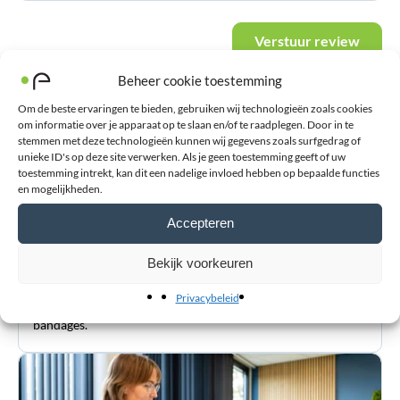
Verstuur review
Beheer cookie toestemming
Om de beste ervaringen te bieden, gebruiken wij technologieën zoals cookies
om informatie over je apparaat op te slaan en/of te raadplegen. Door in te
stemmen met deze technologieën kunnen wij gegevens zoals surfgedrag of
unieke ID's op deze site verwerken. Als je geen toestemming geeft of uw
toestemming intrekt, kan dit een nadelige invloed hebben op bepaalde functies
en mogelijkheden.
Accepteren
Blessurewijzer
Bekijk voorkeuren
Informatie over blessures en advies bij de aanschaf van
Privacybeleid
orthopedische hulpmiddelen zoals braces en (sport-)
bandages.