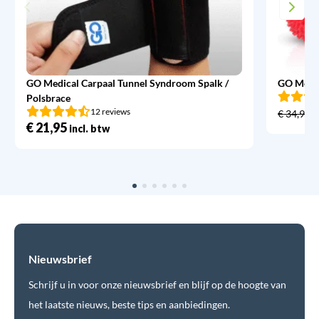
GO Medical Carpaal Tunnel Syndroom Spalk /
GO Medic
Polsbrace
12 reviews
€
34,95
€
21,95
incl. btw
Nieuwsbrief
Schrijf u in voor onze nieuwsbrief en blijf op de hoogte van
het laatste nieuws, beste tips en aanbiedingen.