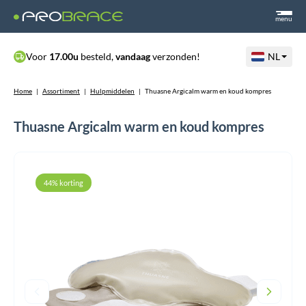
menu
Voor
17.00u
besteld,
vandaag
verzonden!
NL
Home
|
Assortiment
|
Hulpmiddelen
|
Thuasne Argicalm warm en koud kompres
Thuasne Argicalm warm en koud kompres
44% korting