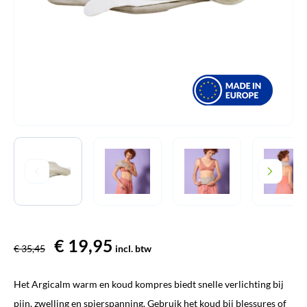
Oorspronkelijke
€
19,95
Huidige
€
35,45
incl. btw
prijs
prijs
Het Argicalm warm en koud kompres biedt snelle verlichting bij
was:
is:
pijn, zwelling en spierspanning. Gebruik het koud bij blessures of