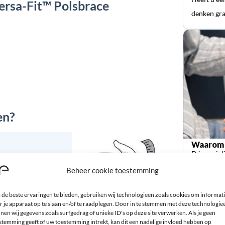
ersa-Fit™ Polsbrace
denken gra
en?
Waarom 
Dé special
orthopedi
Beheer cookie toestemming
de beste ervaringen te bieden, gebruiken wij technologieën zoals cookies om informat
r je apparaat op te slaan en/of te raadplegen. Door in te stemmen met deze technologie
nen wij gegevens zoals surfgedrag of unieke ID's op deze site verwerken. Als je geen
stemming geeft of uw toestemming intrekt, kan dit een nadelige invloed hebben op