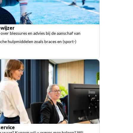
wijzer
 over blessures en advies bij de aanschaf van
che hulpmiddelen zoals braces en (sport-)
ervice
n vraag? Kunnen wij u ergens mee helpen? Wij