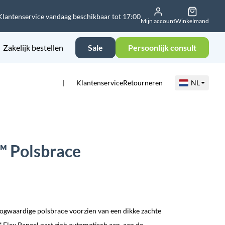
Klantenservice vandaag beschikbaar tot 17:00
Mijn account
Winkelmand
Zakelijk bestellen
Sale
Persoonlijk consult
Klantenservice
Retourneren
NL
™ Polsbrace
ogwaardige polsbrace voorzien van een dikke zachte
 Flex Paneel past zich automatisch aan, aan de