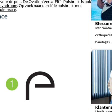
 voor de pols. De Ovation Versa-Fit™ Polsbrace is ook
l syndroom
. Op zoek naar dezelfde polsbrace met
duimbrace
.
ace
Blessure
Informatie
orthopedis
bandages.
Klantens
Heeft u ee