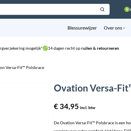
Blessurewijzer
Over ons
rgverzekering mogelijk*
14 dagen recht op
ruilen & retourneren
on Versa-Fit™ Polsbrace
Ovation Versa-Fit
€
34,95
incl. btw
De Ovation Versa-Fit™ Polsbrace is een ho
voering voor extra comfort. Het Versa-Fit™