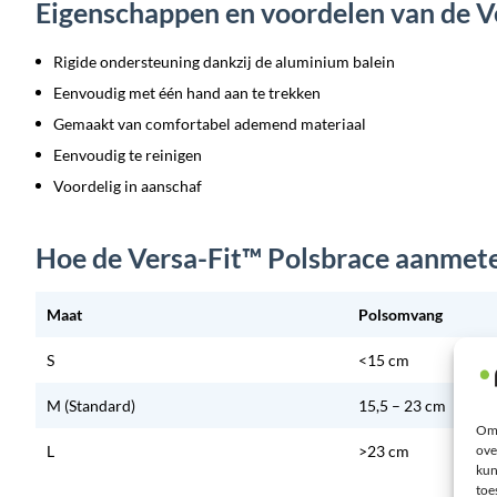
Eigenschappen en voordelen van de V
Rigide ondersteuning dankzij de aluminium balein
Eenvoudig met één hand aan te trekken
Gemaakt van comfortabel ademend materiaal
Eenvoudig te reinigen
Voordelig in aanschaf
Hoe de Versa-Fit™ Polsbrace aanmet
Maat
Polsomvang
S
<15 cm
M (Standard)
15,5 – 23 cm
Om 
L
>23 cm
ove
kun
toe