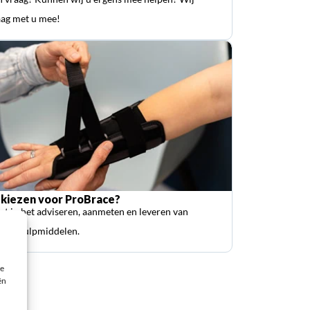
ag met u mee!
kiezen voor ProBrace?
ist in het adviseren, aanmeten en leveren van
sche hulpmiddelen.
ie
ën