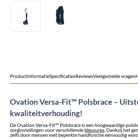
Productinformatie
Specificaties
Reviews
Veelgestelde vragen
H
Ovation Versa-Fit™ Polsbrace – Uitst
kwaliteitverhouding!
De Ovation Versa-Fit™ Polsbrace is een hoogwaardige polsbra
zorginstellingen voor verschillende
blessures
. Dankzij het g
zelfs door mensen met beperkte handfunctie eenvoudig wor