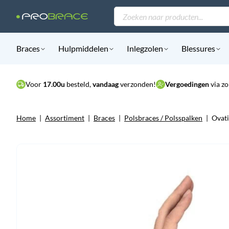
Producten
zoeken
Braces
Hulpmiddelen
Inlegzolen
Blessures
Voor
17.00u
besteld,
vandaag
verzonden!
Vergoedingen
via zo
Home
|
Assortiment
|
Braces
|
Polsbraces / Polsspalken
|
Ovati