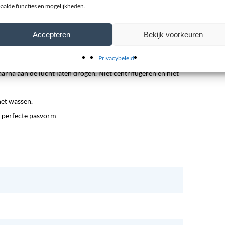
aalde functies en mogelijkheden.
- als rechterhand.
Accepteren
Bekijk voorkeuren
Privacybeleid
n.
rna aan de lucht laten drogen. Niet centrifugeren en niet
het wassen.
 perfecte pasvorm