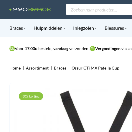
Producten
zoeken
Braces
Hulpmiddelen
Inlegzolen
Blessures
Voor
17.00u
besteld,
vandaag
verzonden!
Vergoedingen
via zo
Home
|
Assortiment
|
Braces
|
Össur CTi MX Patella Cup
30% korting