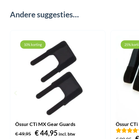
Andere suggesties…
10% korting
25% kort
Össur CTi MX Gear Guards
Össur CTi 
Oorspronkelijke
€
44,95
Huidige
€
49,95
incl. btw
O