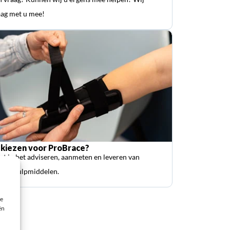
ag met u mee!
kiezen voor ProBrace?
ist in het adviseren, aanmeten en leveren van
sche hulpmiddelen.
ie
ën