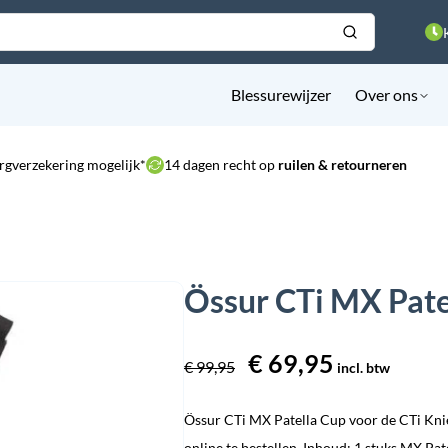
Blessurewijzer
Over ons
rgverzekering mogelijk*
14 dagen recht op
ruilen & retourneren
Össur CTi MX Pate
Oorspronkelijke
€
69,95
Huidige
€
99,95
incl. btw
prijs
prijs
Össur CTi MX Patella Cup voor de CTi Kni
was:
is:
online te bestellen. Inhoud: 1 stuks MX Pat