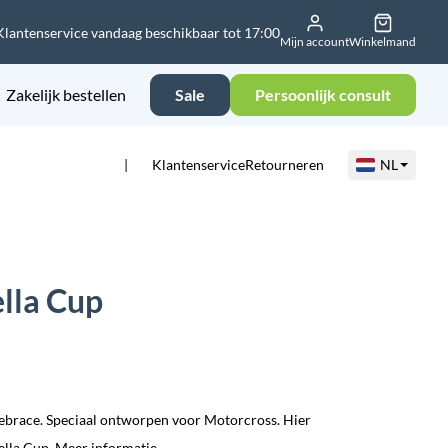
Klantenservice vandaag beschikbaar tot 17:00
Mijn account
Winkelmand
Zakelijk bestellen
Sale
Persoonlijk consult
Klantenservice
Retourneren
NL
lla Cup
ebrace. Speciaal ontworpen voor Motorcross. Hier
ella Cup.
Meer informatie