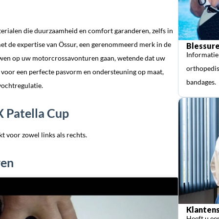
erialen die duurzaamheid en comfort garanderen, zelfs in
et de expertise van Össur, een gerenommeerd merk in de
Blessure
Informatie
ouwen op uw motorcrossavonturen gaan, wetende dat uw
orthopedis
 voor een perfecte pasvorm en ondersteuning op maat,
bandages.
vochtregulatie.
 Patella Cup
t voor zowel links als rechts.
ren
Klantens
Heeft u ee