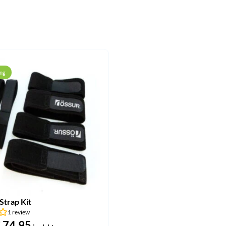
ing
Strap Kit
1 review
orspronkelijke
€
74,95
Huidige