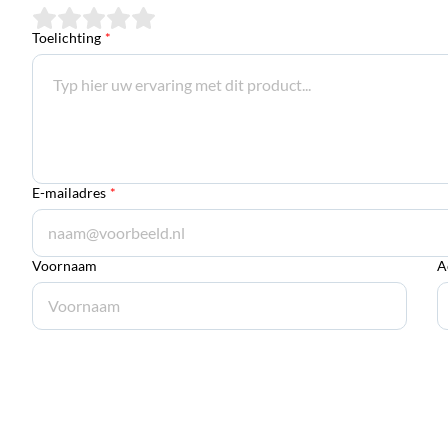
Toelichting
*
E-mailadres
*
Voornaam
A