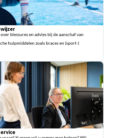
wijzer
 over blessures en advies bij de aanschaf van
che hulpmiddelen zoals braces en (sport-)
ervice
n vraag? Kunnen wij u ergens mee helpen? Wij