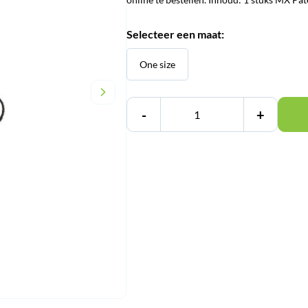
€ 99,95.
€ 69,95.
Selecteer een maat:
One size
-
+