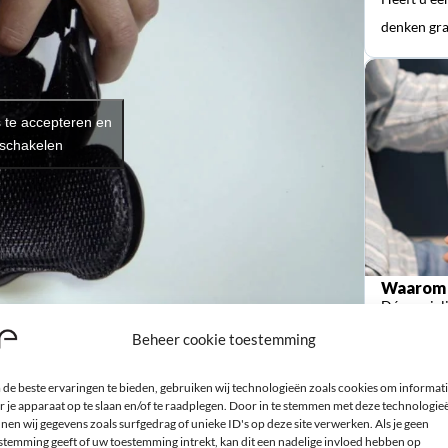
denken gra
s te accepteren en
 schakelen
Waarom 
Dé special
orthopedi
Beheer cookie toestemming
de beste ervaringen te bieden, gebruiken wij technologieën zoals cookies om informat
r je apparaat op te slaan en/of te raadplegen. Door in te stemmen met deze technologie
nen wij gegevens zoals surfgedrag of unieke ID's op deze site verwerken. Als je geen
stemming geeft of uw toestemming intrekt, kan dit een nadelige invloed hebben op