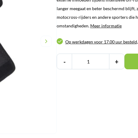
€ 49,95.
€ 44,95.
langer meegaat en beter beschermd blijft, 
motocross-rijders en andere sporters die 
omstandigheden.
Meer informatie
Op werkdagen voor 17.00 uur besteld,
-
+