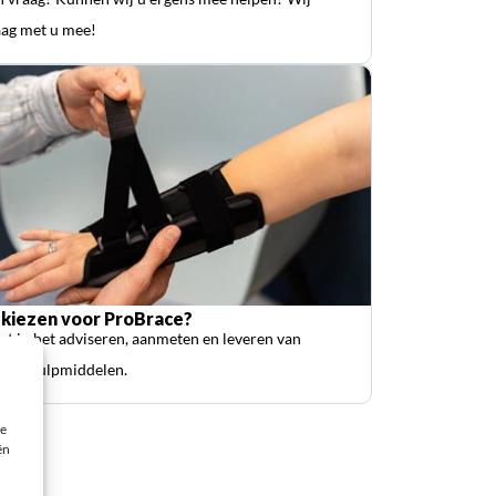
ag met u mee!
kiezen voor ProBrace?
ist in het adviseren, aanmeten en leveren van
sche hulpmiddelen.
ie
ën