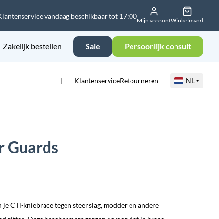
Klantenservice vandaag beschikbaar tot 17:00
Mijn account
Winkelmand
Zakelijk bestellen
Sale
Persoonlijk consult
Klantenservice
Retourneren
NL
r Guards
je CTi-kniebrace tegen steenslag, modder en andere
oad ritten. Deze beschermers zorgen ervoor dat je brace