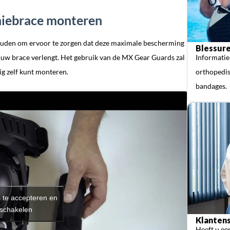
niebrace monteren
houden om ervoor te zorgen dat deze maximale bescherming
Blessure
n uw brace verlengt. Het gebruik van de MX Gear Guards zal
Informatie
ig zelf kunt monteren.
orthopedis
bandages.
s te accepteren en
 schakelen
Klantens
Heeft u ee