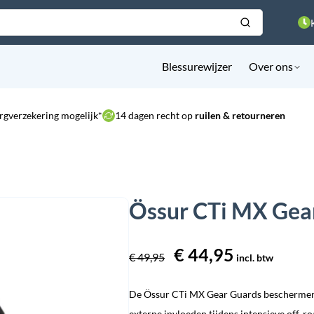
Blessurewijzer
Over ons
rgverzekering mogelijk*
14 dagen recht op
ruilen & retourneren
Össur CTi MX Gea
Oorspronkelijke
€
44,95
Huidige
€
49,95
incl. btw
prijs
prijs
De Össur CTi MX Gear Guards beschermen 
was:
is:
externe invloeden tijdens intensieve off-r