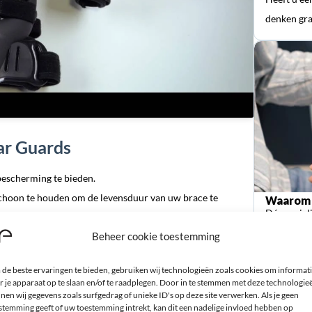
denken gra
ar Guards
escherming te bieden.
hoon te houden om de levensduur van uw brace te
Waarom 
Dé special
orthopedi
Beheer cookie toestemming
om de kleding van de motorcrossrijder te beschermen.
de beste ervaringen te bieden, gebruiken wij technologieën zoals cookies om informat
r je apparaat op te slaan en/of te raadplegen. Door in te stemmen met deze technologie
nen wij gegevens zoals surfgedrag of unieke ID's op deze site verwerken. Als je geen
uikt bij zowel de vorige als de nieuwste versies van de
stemming geeft of uw toestemming intrekt, kan dit een nadelige invloed hebben op