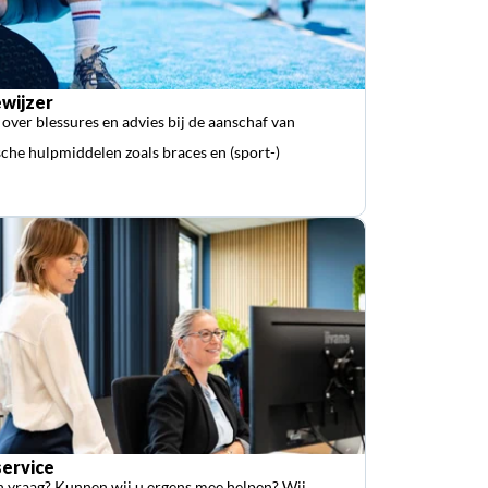
wijzer
 over blessures en advies bij de aanschaf van
che hulpmiddelen zoals braces en (sport-)
ervice
n vraag? Kunnen wij u ergens mee helpen? Wij