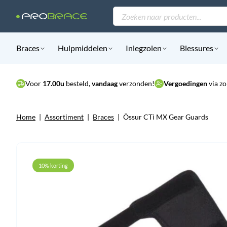
Producten
zoeken
Braces
Hulpmiddelen
Inlegzolen
Blessures
Voor
17.00u
besteld,
vandaag
verzonden!
Vergoedingen
via zo
Home
|
Assortiment
|
Braces
|
Össur CTi MX Gear Guards
10% korting