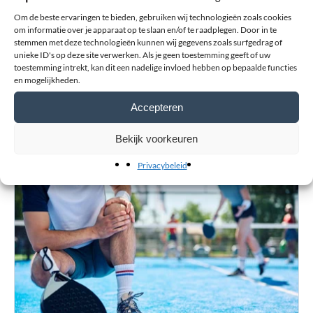
Voornaam
Om de beste ervaringen te bieden, gebruiken wij technologieën zoals cookies
om informatie over je apparaat op te slaan en/of te raadplegen. Door in te
stemmen met deze technologieën kunnen wij gegevens zoals surfgedrag of
unieke ID's op deze site verwerken. Als je geen toestemming geeft of uw
toestemming intrekt, kan dit een nadelige invloed hebben op bepaalde functies
Achternaam
en mogelijkheden.
Accepteren
Bekijk voorkeuren
Verstuur review
Privacybeleid