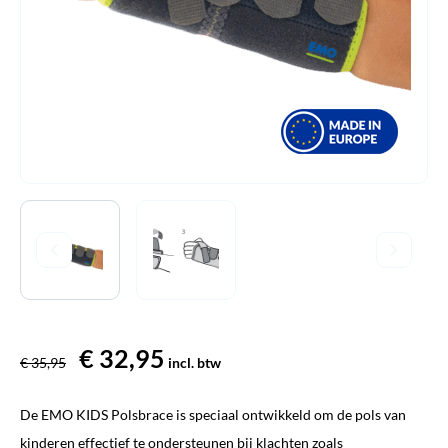
Oorspronkelijke
€
32,95
Huidige
€
35,95
incl. btw
prijs
prijs
De EMO KIDS Polsbrace is speciaal ontwikkeld om de pols van
was:
is:
kinderen effectief te ondersteunen bij klachten zoals