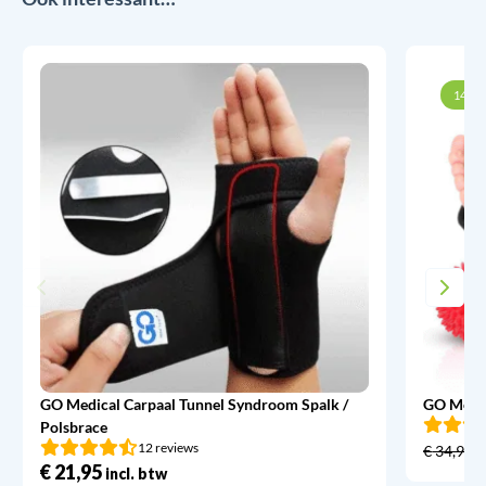
14% k
GO Medical Carpaal Tunnel Syndroom Spalk /
GO Medic
Polsbrace
12 reviews
€
34,95
€
21,95
incl. btw