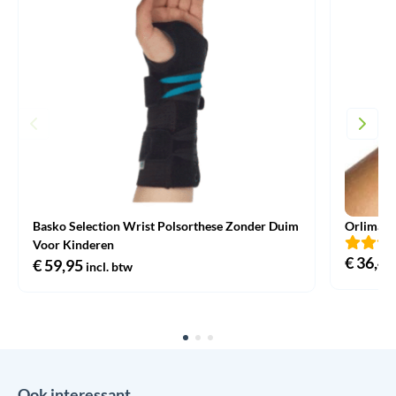
Basko Selection Wrist Polsorthese Zonder Duim
Orliman 
Voor Kinderen
€
36,45
€
59,95
incl. btw
Ook interessant…