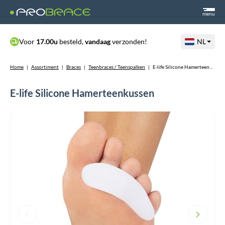
menu
Voor
17.00u
besteld,
vandaag
verzonden!
NL
Home
|
Assortiment
|
Braces
|
Teenbraces / Teenspalken
|
E-life Silicone Hamerteenkussen
E-life Silicone Hamerteenkussen