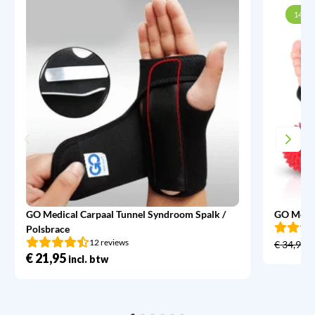
14% k
GO Medical Carpaal Tunnel Syndroom Spalk /
GO Medic
Polsbrace
12 reviews
€
34,95
€
21,95
incl. btw