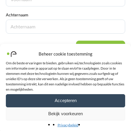
Achternaam
Verstuur review
Beheer cookie toestemming
Om de beste ervaringen te bieden, gebruiken wij technologieën zoals cookies
om informatie over je apparaat op te slaan en/of te raadplegen. Door in te
stemmen met deze technologieën kunnen wij gegevens zoals surfgedrag of
unieke ID's op deze site verwerken. Als je geen toestemming geeft of uw
toestemming intrekt, kan dit een nadelige invloed hebben op bepaalde functies
en mogelijkheden.
Accepteren
Bekijk voorkeuren
Blessurewijzer
Informatie over blessures en advies bij de aanschaf van
Privacybeleid