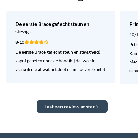
De eerste Brace gaf echt steun en
Pri
stevig…
10/
8/10
Prim
De eerste Brace gaf echt steun en stevigheid(
Kan 
kapot gebeten door de hond)bij de tweede
Met 
vraag ik me af wat het doet en in hoeverre helpt
sch
Laat een review achter