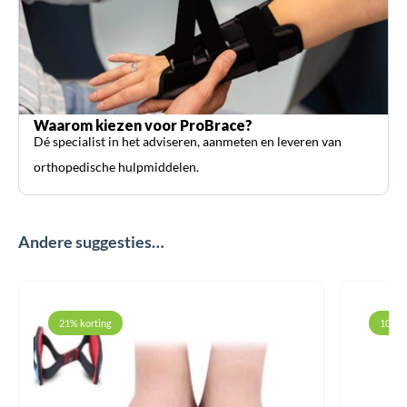
Waarom kiezen voor ProBrace?
Dé specialist in het adviseren, aanmeten en leveren van
orthopedische hulpmiddelen.
Andere suggesties…
21% korting
10% k