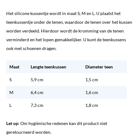
Het silicone kussentje wordt in maat S, M en L. U plaatst het
teenkussentje onder de tenen, waardoor de tenen over het kussen
worden verdeeld. Hierdoor wordt de kromming van de tenen
verminderd en het lopen gemakkelijker. U kunt de teenkussens
ook met schoenen dragen.
Maat
Lengte teenkussen
Diameter teen
S
5,9 cm
1,5 cm
M
6,4 cm
1,6 cm
L
7,3 cm
1,8 cm
Let op:
Om hygiënische redenen kan dit product niet
geretourneerd worden.