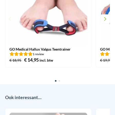
GO Medical Hallux Valgus Teentrainer
GO Medic
1 review
Oorspronkelijke
€
14,95
Huidige
€
18,95
incl. btw
€
19,95
prijs
prijs
was:
is:
€ 18,95.
€ 14,95.
Ook interessant…