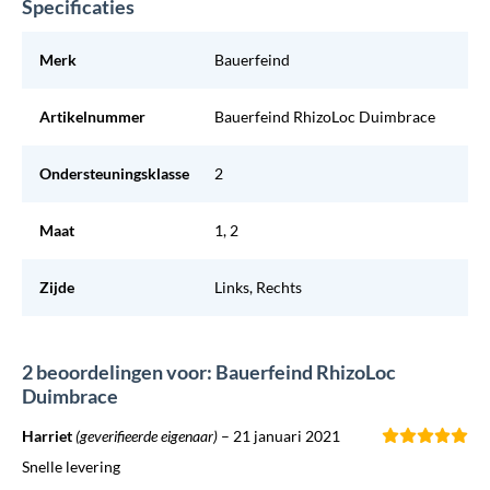
Specificaties
Merk
Bauerfeind
Artikelnummer
Bauerfeind RhizoLoc Duimbrace
Ondersteuningsklasse
2
Maat
1, 2
Zijde
Links, Rechts
2 beoordelingen voor: Bauerfeind RhizoLoc
Duimbrace
Harriet
(geverifieerde eigenaar)
–
21 januari 2021
Snelle levering