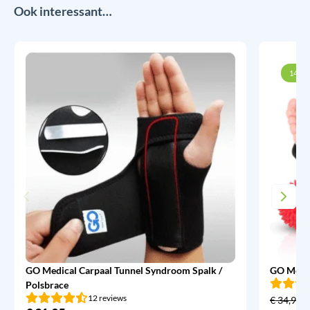
Ook interessant…
14% k
GO Medical Carpaal Tunnel Syndroom Spalk /
GO Medic
Polsbrace
12 reviews
€
34,95