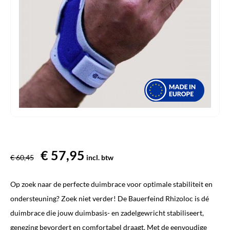
Oorspronkelijke
€
57,95
Huidige
€
60,45
incl. btw
prijs
prijs
Op zoek naar de perfecte duimbrace voor optimale stabiliteit en
was:
is:
ondersteuning? Zoek niet verder! De Bauerfeind Rhizoloc is dé
€ 60,45.
€ 57,95.
duimbrace die jouw duimbasis- en zadelgewricht stabiliseert,
genezing bevordert en comfortabel draagt. Met de eenvoudige