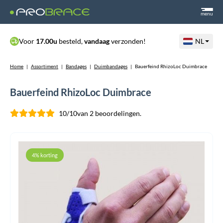
menu
Voor
17.00u
besteld,
vandaag
verzonden!
NL
Home
|
Assortiment
|
Bandages
|
Duimbandages
|
Bauerfeind RhizoLoc Duimbrace
Bauerfeind RhizoLoc Duimbrace
10/10
van 2 beoordelingen.
4% korting