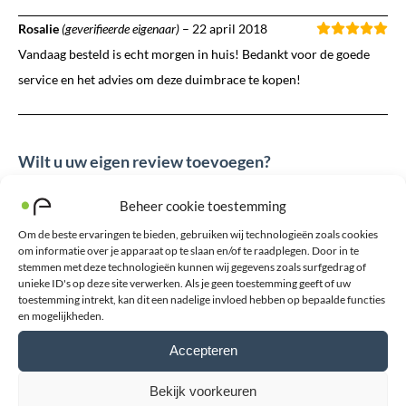
Rosalie
(geverifieerde eigenaar)
–
22 april 2018
Vandaag besteld is echt morgen in huis! Bedankt voor de goede
service en het advies om deze duimbrace te kopen!
Wilt u uw eigen review toevoegen?
Het e-mailadres wordt niet gepubliceerd. Verplichte velden zijn
Beheer cookie toestemming
gemarkeerd met *
Om de beste ervaringen te bieden, gebruiken wij technologieën zoals cookies
om informatie over je apparaat op te slaan en/of te raadplegen. Door in te
Uw waardering
*
stemmen met deze technologieën kunnen wij gegevens zoals surfgedrag of
unieke ID's op deze site verwerken. Als je geen toestemming geeft of uw
toestemming intrekt, kan dit een nadelige invloed hebben op bepaalde functies
Toelichting
*
en mogelijkheden.
Accepteren
Bekijk voorkeuren