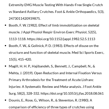
Extremity EMG Muscle Testing With Hands-Free Single Crutch
vs Standard Axillary Crutches. Foot & Ankle Orthopaedics, 5(3),
2473011420939875.
Booth, F. W. (1982). Effect of limb immobilization on skeletal
muscle. J Appl Physiol Respir Environ Exerc Physiol, 52(5),
1113-1118. https://doi.org/10.1152/jappl.1982.52.5.1113
Booth, F. W., & Gollnick, P. D. (1983). Effects of disuse on the
structure and function of skeletal muscle. Med Sci Sports Exerc,
15(5), 415-420.
Magill, H. H. P., Hajibandeh, S., Bennett, J., Campbell, N., &
Mehta, J. (2019). Open Reduction and Internal Fixation Versus
Primary Arthrodesis for the Treatment of Acute Lisfranc
Injuries: A Systematic Review and Meta-analysis. J Foot Ankle
Surg, 58(2), 328-332. https://doi.org/10.1053/j.jfas.2018.08.061
Dounis, E., Rose, G., Wilson, R., & Steventon, R. (1980). A
comparison of efficiency of three types of crutches using