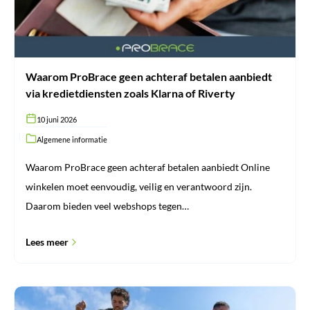
zoals
Klarna
of
Riverty
Waarom ProBrace geen achteraf betalen aanbiedt
via kredietdiensten zoals Klarna of Riverty
10 juni 2026
Algemene informatie
Waarom ProBrace geen achteraf betalen aanbiedt Online
winkelen moet eenvoudig, veilig en verantwoord zijn.
Daarom bieden veel webshops tegen…
Lees meer
Jumper’s