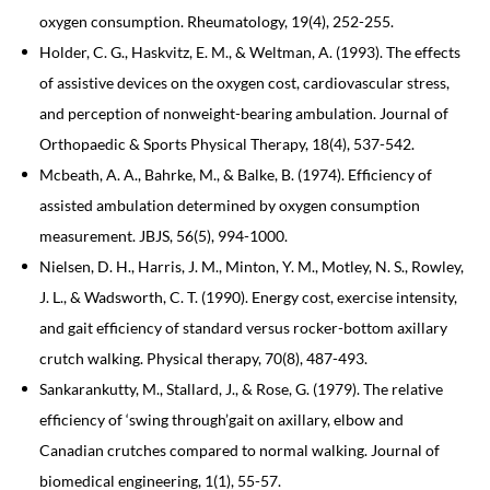
oxygen consumption. Rheumatology, 19(4), 252-255.
Holder, C. G., Haskvitz, E. M., & Weltman, A. (1993). The effects
of assistive devices on the oxygen cost, cardiovascular stress,
and perception of nonweight-bearing ambulation. Journal of
Orthopaedic & Sports Physical Therapy, 18(4), 537-542.
Mcbeath, A. A., Bahrke, M., & Balke, B. (1974). Efficiency of
assisted ambulation determined by oxygen consumption
measurement. JBJS, 56(5), 994-1000.
Nielsen, D. H., Harris, J. M., Minton, Y. M., Motley, N. S., Rowley,
J. L., & Wadsworth, C. T. (1990). Energy cost, exercise intensity,
and gait efficiency of standard versus rocker-bottom axillary
crutch walking. Physical therapy, 70(8), 487-493.
Sankarankutty, M., Stallard, J., & Rose, G. (1979). The relative
efficiency of ‘swing through’gait on axillary, elbow and
Canadian crutches compared to normal walking. Journal of
biomedical engineering, 1(1), 55-57.