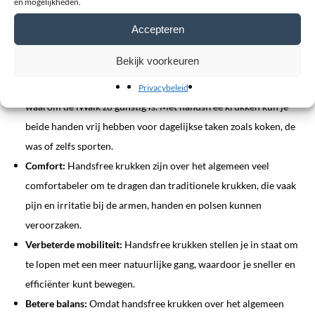
en mogelijkheden.
voorkeur gaven aan de kniekruk in beide omstandigheden over
Accepteren
krukken vanwege de grote voordelen van de handsfree kruk iWalk:
Bekijk voorkeuren
Meer bewegingsvrijheid:
Het dagelijkse leven bij het gebruik
van de iWalk kniekruk bleek een van de vele redenen te zijn
Privacybeleid
waarom de iWalk zo gunstig is. Met handsfree krukken kun je
beide handen vrij hebben voor dagelijkse taken zoals koken, de
was of zelfs sporten.
Comfort:
Handsfree krukken zijn over het algemeen veel
comfortabeler om te dragen dan traditionele krukken, die vaak
pijn en irritatie bij de armen, handen en polsen kunnen
veroorzaken.
Verbeterde mobiliteit:
Handsfree krukken stellen je in staat om
te lopen met een meer natuurlijke gang, waardoor je sneller en
efficiënter kunt bewegen.
Betere balans:
Omdat handsfree krukken over het algemeen