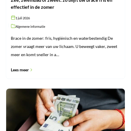
effectief in de zomer
1 juli 2026
Algemene informatie
Brace in de zomer: fris, hygiënisch en waterbestendig De
zomer vraagt meer van uw lichaam. U beweegt vaker, zweet
meer en komt sneller in a…
Lees meer
Waarom
ProBrace
geen
achteraf
betalen
aanbiedt
via
kredietdiensten