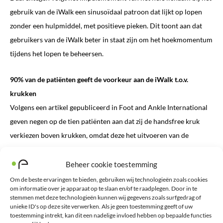
gebruik van de iWalk een sinusoïdaal patroon dat lijkt op lopen
zonder een hulpmiddel, met positieve pieken. Dit toont aan dat
gebruikers van de iWalk beter in staat zijn om het hoekmomentum
tijdens het lopen te beheersen.
90% van de patiënten geeft de voorkeur aan de iWalk t.o.v.
krukken
Volgens een artikel gepubliceerd in Foot and Ankle International
geven negen op de tien patiënten aan dat zij de handsfree kruk
verkiezen boven krukken, omdat deze het uitvoeren van de
dagelijkse activiteiten gemakkelijker en functioneler maakt.
Beheer cookie toestemming
In principe kan de patiënt alle activiteiten doen die zij normaal
Om de beste ervaringen te bieden, gebruiken wij technologieën zoals cookies
om informatie over je apparaat op te slaan en/of te raadplegen. Door in te
gesproken vóór het letsel deden. In een ander onderzoek werd het
stemmen met deze technologieën kunnen wij gegevens zoals surfgedrag of
effect van krukkengebruik vergeleken met of zonder loopschoen
unieke ID's op deze site verwerken. Als je geen toestemming geeft of uw
toestemming intrekt, kan dit een nadelige invloed hebben op bepaalde functies
op de voorkeur van de patiënt en ontdekte dat de deelnemers de