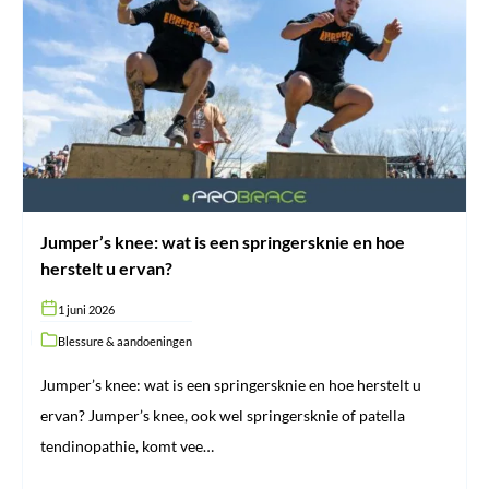
knee:
wat
is
een
springersknie
en
hoe
herstelt
u
ervan?
Jumper’s knee: wat is een springersknie en hoe
herstelt u ervan?
1 juni 2026
Blessure & aandoeningen
Jumper’s knee: wat is een springersknie en hoe herstelt u
ervan? Jumper’s knee, ook wel springersknie of patella
tendinopathie, komt vee…