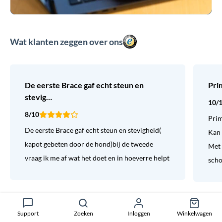
Wat klanten zeggen over ons
De eerste Brace gaf echt steun en
Pri
stevig…
10/
8/10
Prim
De eerste Brace gaf echt steun en stevigheid(
Kan 
kapot gebeten door de hond)bij de tweede
Met 
vraag ik me af wat het doet en in hoeverre helpt
sch
Support
Zoeken
Inloggen
Winkelwagen
Laat een review achter