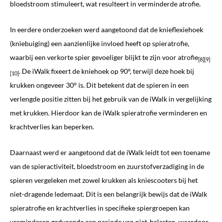
bloedstroom stimuleert, wat resulteert in verminderde atrofie.
In eerdere onderzoeken werd aangetoond dat de knieflexiehoek
(kniebuiging) een aanzienlijke invloed heeft op spieratrofie,
waarbij een verkorte spier gevoeliger blijkt te zijn voor atrofie
[8][9]
. De iWalk fixeert de kniehoek op 90°, terwijl deze hoek bij
[10]
krukken ongeveer 30° is. Dit betekent dat de spieren in een
verlengde positie zitten bij het gebruik van de iWalk in vergelijking
met krukken. Hierdoor kan de iWalk spieratrofie verminderen en
krachtverlies kan beperken.
Daarnaast werd er aangetoond dat de iWalk leidt tot een toename
van de spieractiviteit, bloedstroom en zuurstofverzadiging in de
spieren vergeleken met zowel krukken als kniescooters bij het
niet-dragende ledemaat. Dit is een belangrijk bewijs dat de iWalk
spieratrofie en krachtverlies in specifieke spiergroepen kan
verminderen gedurende een periode van niet-belasten, waardoor