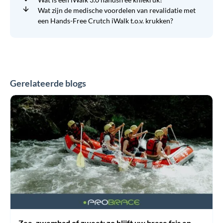
Wat zijn de medische voordelen van revalidatie met
een Hands-Free Crutch iWalk t.o.v. krukken?
Gerelateerde blogs
Zee,
zwembad
of
zweet:
zo
blijft
uw
brace
fris
en
effectief
in
de
zomer
Zee, zwembad of zweet: zo blijft uw brace fris en