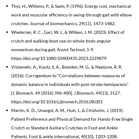
Thys, H., Willems, P., & Saels, P. (1996). Energy cost, mechanical
work and muscular efficiency in swing-through gait with elbow
crutches. Journal of biomechanics, 29(11), 1473-1482.
Wiederien, R. C., Gari, W. J., & Wilken, J. M. (2023). Effect of
crutch and walking-boot use on whole-body angular
momentum during gait. Assist Technol, 1-9.
https://doi.org/10.1080/10400435.2023.2229879
Vistamehr, A., Kautz, S. A., Bowden, M. G., & Neptune, R. R.
(2016). Corrigendum to “Correlations between measures of
dynamic balance in individuals with post-stroke hemiparesis”
[J. Biomech. 49 (2016) 396-400]. J Biomech, 49(13), 3127.
https://doi.org/10.1016/j.jbiomech.2016.08.001
Martin, K. D., Unangst, A. M., Huh, J., & Chisholm, J. (2019).
Patient Preference and Physical Demand for Hands-Free Single
Crutch vs Standard Axillary Crutches in Foot and Ankle
Patients. Foot & ankle international, 40(10), 1203-1208.