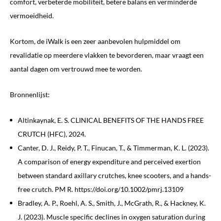
comfort, verbeterde mobiliteit, betere balans en verminderde
vermoeidheid.
Kortom, de iWalk is een zeer aanbevolen hulpmiddel om
revalidatie op meerdere vlakken te bevorderen, maar vraagt een
aantal dagen om vertrouwd mee te worden.
Bronnenlijst:
Altinkaynak, E. S. CLINICAL BENEFITS OF THE HANDS FREE
CRUTCH (HFC), 2024.
Canter, D. J., Reidy, P. T., Finucan, T., & Timmerman, K. L. (2023).
A comparison of energy expenditure and perceived exertion
between standard axillary crutches, knee scooters, and a hands-
free crutch. PM R. https://doi.org/10.1002/pmrj.13109
Bradley, A. P., Roehl, A. S., Smith, J., McGrath, R., & Hackney, K.
J. (2023). Muscle specific declines in oxygen saturation during