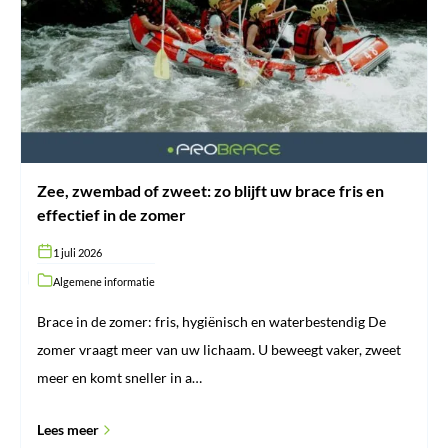
zweet:
zo
blijft
uw
brace
fris
en
effectief
in
de
zomer
Zee, zwembad of zweet: zo blijft uw brace fris en
effectief in de zomer
1 juli 2026
Algemene informatie
Brace in de zomer: fris, hygiënisch en waterbestendig De
zomer vraagt meer van uw lichaam. U beweegt vaker, zweet
meer en komt sneller in a…
Lees meer