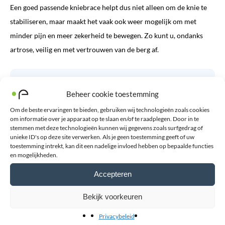
Een goed passende kniebrace helpt dus niet alleen om de knie te
stabiliseren, maar maakt het vaak ook weer mogelijk om met
minder pijn en meer zekerheid te bewegen. Zo kunt u, ondanks
artrose, veilig en met vertrouwen van de berg af.
Vragen over dit artikel?
Beheer cookie toestemming
Contact opnemen
Om de beste ervaringen te bieden, gebruiken wij technologieën zoals cookies
om informatie over je apparaat op te slaan en/of te raadplegen. Door in te
stemmen met deze technologieën kunnen wij gegevens zoals surfgedrag of
Volgende
Overzicht
Vorige
unieke ID's op deze site verwerken. Als je geen toestemming geeft of uw
toestemming intrekt, kan dit een nadelige invloed hebben op bepaalde functies
Deel artikel:
en mogelijkheden.
Accepteren
Bekijk voorkeuren
Privacybeleid