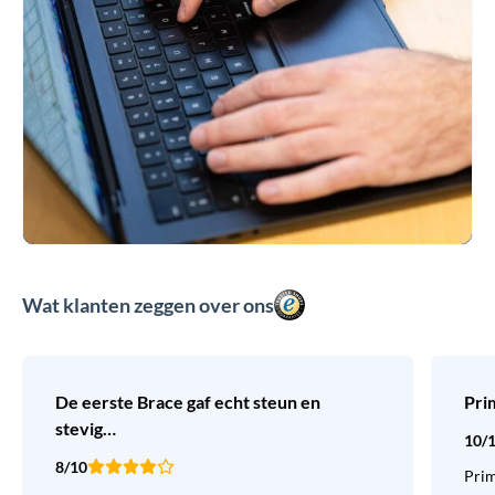
Wat klanten zeggen over ons
De eerste Brace gaf echt steun en
Pri
stevig…
10/
8/10
Prim