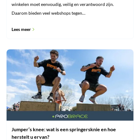
winkelen moet eenvoudig, veilig en verantwoord zijn.
Daarom bieden veel webshops tegen…
Lees meer
Jumper’s
knee:
wat
is
een
springersknie
en
hoe
herstelt
u
ervan?
Jumper’s knee: wat is een springersknie en hoe
herstelt u ervan?