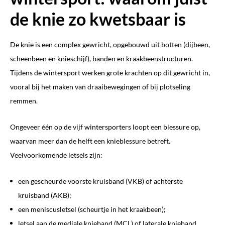
de knie zo kwetsbaar is
De knie is een complex gewricht, opgebouwd uit botten (dijbeen,
scheenbeen en knieschijf), banden en kraakbeenstructuren.
Tijdens de wintersport werken grote krachten op dit gewricht in,
vooral bij het maken van draaibewegingen of bij plotseling
remmen.
Ongeveer één op de vijf wintersporters loopt een blessure op,
waarvan meer dan de helft een knieblessure betreft.
Veelvoorkomende letsels zijn:
een gescheurde voorste kruisband (VKB) of achterste
kruisband (AKB);
een meniscusletsel (scheurtje in het kraakbeen);
letsel aan de mediale knieband (MCL) of laterale knieband