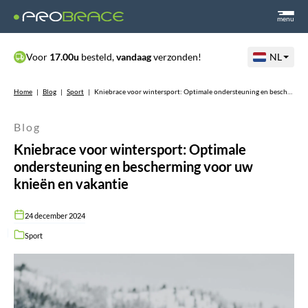
menu
Voor
17.00u
besteld,
vandaag
verzonden!
NL
Home
|
Blog
|
Sport
|
Kniebrace voor wintersport: Optimale ondersteuning en bescherming voor uw knieën en vakantie
Blog
Kniebrace voor wintersport: Optimale
ondersteuning en bescherming voor uw
knieën en vakantie
24 december 2024
Sport