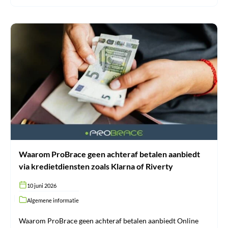
Waarom
ProBrace
geen
achteraf
betalen
aanbiedt
via
kredietdiensten
zoals
Klarna
of
Riverty
Waarom ProBrace geen achteraf betalen aanbiedt
via kredietdiensten zoals Klarna of Riverty
10 juni 2026
Algemene informatie
Waarom ProBrace geen achteraf betalen aanbiedt Online