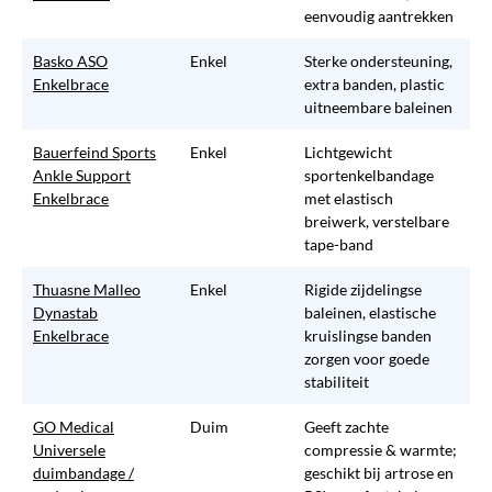
eenvoudig aantrekken
Basko ASO
Enkel
Sterke ondersteuning,
Enkelbrace
extra banden, plastic
uitneembare baleinen
Bauerfeind Sports
Enkel
Lichtgewicht
Ankle Support
sportenkelbandage
Enkelbrace
met elastisch
breiwerk, verstelbare
tape-band
Thuasne Malleo
Enkel
Rigide zijdelingse
Dynastab
baleinen, elastische
Enkelbrace
kruislingse banden
zorgen voor goede
stabiliteit
GO Medical
Duim
Geeft zachte
Universele
compressie & warmte;
duimbandage /
geschikt bij artrose en