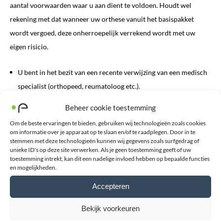
aantal voorwaarden waar u aan dient te voldoen. Houdt wel
rekening met dat wanneer uw orthese vanuit het basispakket
wordt vergoed, deze onherroepelijk verrekend wordt met uw
eigen risicio.
U bent in het bezit van een recente verwijzing van een medisch
specialist (orthopeed, reumatoloog etc.).
Het beoogd gebruik is permanent en langdurig / chronisch
Beheer cookie toestemming
(dagelijks, langer dan 6 maanden)
Om de beste ervaringen te bieden, gebruiken wij technologieën zoals cookies
Het product wordt niet gebruikt voor sport
om informatie over je apparaat op te slaan en/of te raadplegen. Door in te
stemmen met deze technologieën kunnen wij gegevens zoals surfgedrag of
unieke ID's op deze site verwerken. Als je geen toestemming geeft of uw
Meer over vergoedingen kunt lezen op onze
vergoedingen
toestemming intrekt, kan dit een nadelige invloed hebben op bepaalde functies
en mogelijkheden.
webpagina
. Mocht u daarnaast willen overleggen of het vergoeden
van een brace mogelijk is kunt u het beste contact opnemen met
Accepteren
ons moeder bedrijf
Leuk Orthopedie
. Zij hebben contracten met
Bekijk voorkeuren
verschillende zorgverzekeraars en hebben alle kennis over het