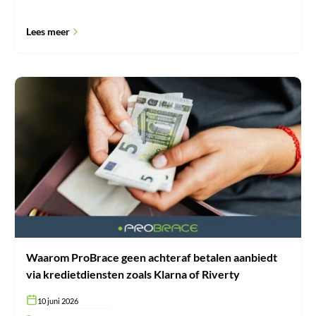
Lees meer
Waarom
ProBrace
geen
achteraf
betalen
aanbiedt
via
kredietdiensten
zoals
Klarna
of
Riverty
Waarom ProBrace geen achteraf betalen aanbiedt
via kredietdiensten zoals Klarna of Riverty
10 juni 2026