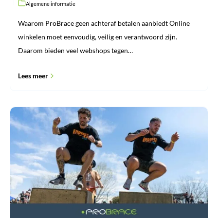
Algemene informatie
Waarom ProBrace geen achteraf betalen aanbiedt Online
winkelen moet eenvoudig, veilig en verantwoord zijn.
Daarom bieden veel webshops tegen…
Lees meer
Jumper’s
knee:
wat
is
een
springersknie
en
hoe
herstelt
u
ervan?