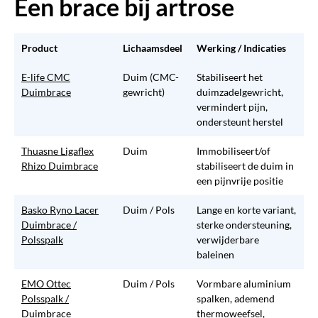
Een brace bij artrose
Product
Lichaamsdeel
Werking / Indicaties
E-life CMC
Duim (CMC-
Stabiliseert het
Duimbrace
gewricht)
duimzadelgewricht,
vermindert pijn,
ondersteunt herstel
Thuasne Ligaflex
Duim
Immobiliseert/of
Rhizo Duimbrace
stabiliseert de duim in
een pijnvrije positie
Basko Ryno Lacer
Duim / Pols
Lange en korte variant,
Duimbrace /
sterke ondersteuning,
Polsspalk
verwijderbare
baleinen
EMO Ottec
Duim / Pols
Vormbare aluminium
Polsspalk /
spalken, ademend
Duimbrace
thermoweefsel,