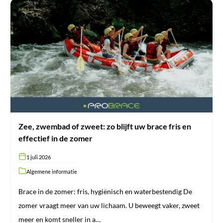
Zee,
zwembad
of
zweet:
zo
blijft
uw
brace
fris
en
effectief
in
de
zomer
Zee, zwembad of zweet: zo blijft uw brace fris en
effectief in de zomer
1 juli 2026
Algemene informatie
Brace in de zomer: fris, hygiënisch en waterbestendig De
zomer vraagt meer van uw lichaam. U beweegt vaker, zweet
meer en komt sneller in a…