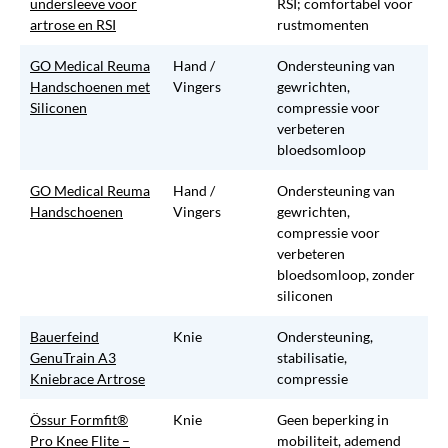
undersleeve voor
RSI; comfortabel voor
artrose en RSI
rustmomenten
GO Medical Reuma
Hand /
Ondersteuning van
Handschoenen met
Vingers
gewrichten,
Siliconen
compressie voor
verbeteren
bloedsomloop
GO Medical Reuma
Hand /
Ondersteuning van
Handschoenen
Vingers
gewrichten,
compressie voor
verbeteren
bloedsomloop, zonder
siliconen
Bauerfeind
Knie
Ondersteuning,
GenuTrain A3
stabilisatie,
Kniebrace Artrose
compressie
Össur Formfit®
Knie
Geen beperking in
Pro Knee Flite –
mobiliteit, ademend