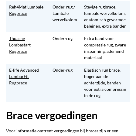
Reh4Mat Lumbale
Onder-rug /
Stevige rugbrace,
Rugbrace
Lumbale
lumbale wervelkolom,
wervelkolom
anatomisch gevormde
baleinen, extra banden
Thuasne
Onder-rug
Extra band voor
Lombastart
compressie rug, zware
Rugbrace
inspanning, ademend
materiaal
E-life Advanced
Onder-rug
Elastisch rug brace,
LumbarFit
hoger aan de
Rugbrace
achterzijde, banden
voor extra compressie
in de rug
Brace vergoedingen
Voor informatie omtrent vergoedingen bij braces zijn er een