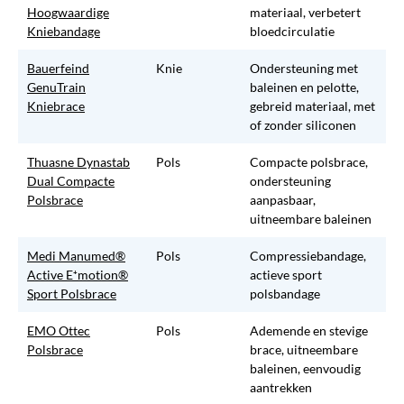
Hoogwaardige
materiaal, verbetert
Kniebandage
bloedcirculatie
Bauerfeind
Knie
Ondersteuning met
GenuTrain
baleinen en pelotte,
Kniebrace
gebreid materiaal, met
of zonder siliconen
Thuasne Dynastab
Pols
Compacte polsbrace,
Dual Compacte
ondersteuning
Polsbrace
aanpasbaar,
uitneembare baleinen
Medi Manumed®
Pols
Compressiebandage,
Active E⁺motion®
actieve sport
Sport Polsbrace
polsbandage
EMO Ottec
Pols
Ademende en stevige
Polsbrace
brace, uitneembare
baleinen, eenvoudig
aantrekken