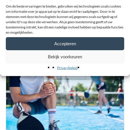
Voornaam
Om de beste ervaringen te bieden, gebruiken wij technologieën zoals cookies
om informatie over je apparaat op te slaan en/of te raadplegen. Door in te
stemmen met deze technologieën kunnen wij gegevens zoals surfgedrag of
unieke ID's op deze site verwerken. Als je geen toestemming geeft of uw
toestemming intrekt, kan dit een nadelige invloed hebben op bepaalde functies
Achternaam
en mogelijkheden.
Accepteren
Bekijk voorkeuren
Verstuur review
Privacybeleid