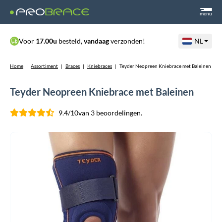
menu
Voor
17.00u
besteld,
vandaag
verzonden!
NL
Home
|
Assortiment
|
Braces
|
Kniebraces
|
Teyder Neopreen Kniebrace met Baleinen
Teyder Neopreen Kniebrace met Baleinen
9.4/10
van 3 beoordelingen.