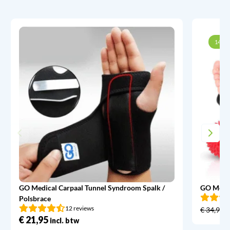
14% k
GO Medical Carpaal Tunnel Syndroom Spalk /
GO Medic
Polsbrace
12 reviews
€
34,95
€
21,95
incl. btw