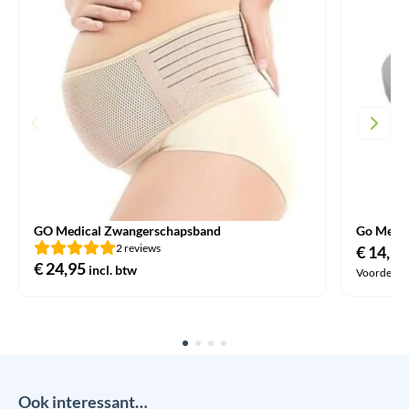
GO Medical Zwangerschapsband
Go Medic
2 reviews
€
14,95
€
24,95
incl. btw
Voordelige
Ook interessant…