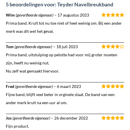
5 beoordelingen voor: Teyder Navelbreukband
Wim
(geverifieerde eigenaar)
–
17 augustus 2023
Prima band. Krult tot nu toe niet of heel weinig om. Bij een ander
merk was dit wel het geval.
Tom
(geverifieerde eigenaar)
–
18 juli 2023
Prima band, uitstulping op pelotte had voor mij groter moeten
zijn, heeft nu weinig nut.
Nu zelf wat gemaakt hiervoor.
Fred
(geverifieerde eigenaar)
–
6 maart 2023
Fijne band, blijft veel beter in orginele staat. De band van een
ander merk krult na een uur al om.
Jos
(geverifieerde eigenaar)
–
26 december 2022
Fijn product.