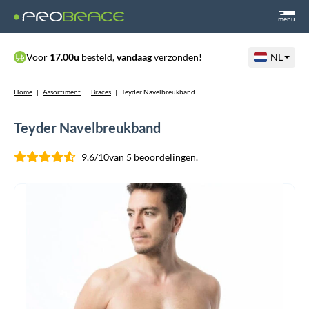
menu
Voor
17.00u
besteld,
vandaag
verzonden!
NL
Home
|
Assortiment
|
Braces
|
Teyder Navelbreukband
Teyder Navelbreukband
9.6/10
van 5 beoordelingen.