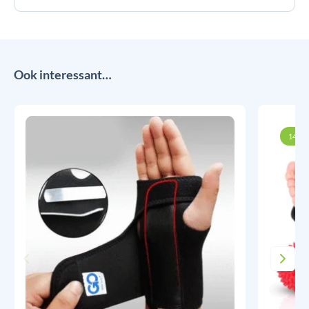
Ook interessant…
14% k