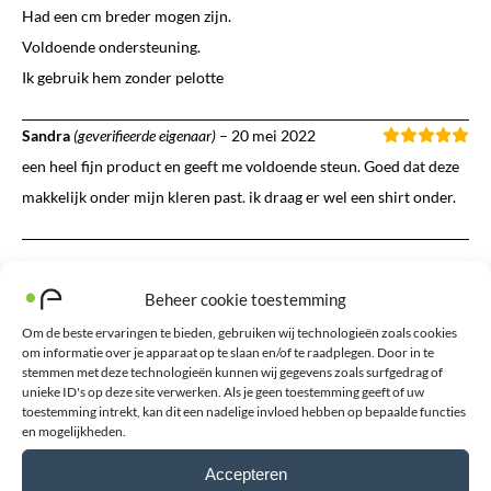
Had een cm breder mogen zijn.
Voldoende ondersteuning.
Ik gebruik hem zonder pelotte
Sandra
(geverifieerde eigenaar)
–
20 mei 2022
een heel fijn product en geeft me voldoende steun. Goed dat deze
makkelijk onder mijn kleren past. ik draag er wel een shirt onder.
Wilt u uw eigen review toevoegen?
Beheer cookie toestemming
Om de beste ervaringen te bieden, gebruiken wij technologieën zoals cookies
Het e-mailadres wordt niet gepubliceerd. Verplichte velden zijn
om informatie over je apparaat op te slaan en/of te raadplegen. Door in te
gemarkeerd met *
stemmen met deze technologieën kunnen wij gegevens zoals surfgedrag of
unieke ID's op deze site verwerken. Als je geen toestemming geeft of uw
toestemming intrekt, kan dit een nadelige invloed hebben op bepaalde functies
Uw waardering
*
en mogelijkheden.
Toelichting
*
Accepteren