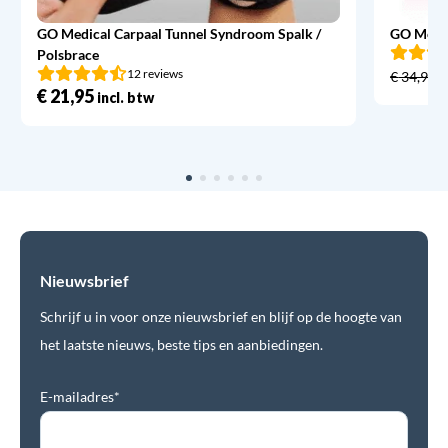
GO Medical Carpaal Tunnel Syndroom Spalk /
GO Medic
Polsbrace
12 reviews
€
34,95
€
21,95
incl. btw
Nieuwsbrief
Schrijf u in voor onze nieuwsbrief en blijf op de hoogte van
het laatste nieuws, beste tips en aanbiedingen.
E-mailadres*