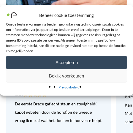
Beheer cookie toestemming
Om de beste ervaringen te bieden, gebruiken wij technologieën zoals cookies
om informatie over je apparaat op te slaan en/of te raadplegen. Door in te
stemmen met deze technologieën kunnen wij gegevens zoals surfgedrag of
unieke ID's op deze site verwerken. Als je geen toestemming geeft of uw
toestemming intrekt, kan dit een nadelige invloed hebben op bepaalde functies
Wat klanten zeggen over ons
en mogelijkheden.
Accepteren
Bekijk voorkeuren
De eerste Brace gaf echt steun en
Pri
stevig…
10/
Privacybeleid
8/10
Prim
De eerste Brace gaf echt steun en stevigheid(
Kan 
kapot gebeten door de hond)bij de tweede
Met 
vraag ik me af wat het doet en in hoeverre helpt
sch