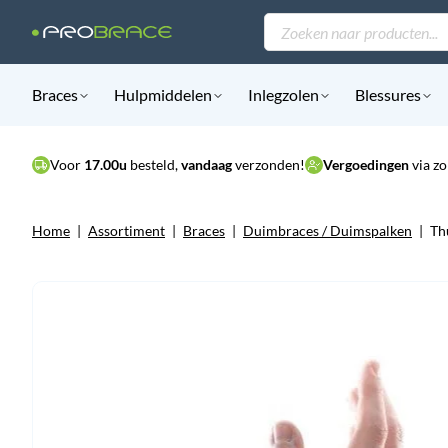
Producten
zoeken
Braces
Hulpmiddelen
Inlegzolen
Blessures
Voor
17.00u
besteld,
vandaag
verzonden!
Vergoedingen
via zo
Home
|
Assortiment
|
Braces
|
Duimbraces / Duimspalken
|
Th