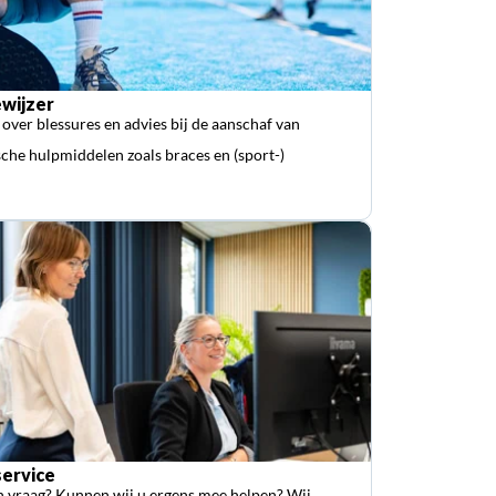
wijzer
 over blessures en advies bij de aanschaf van
che hulpmiddelen zoals braces en (sport-)
ervice
n vraag? Kunnen wij u ergens mee helpen? Wij