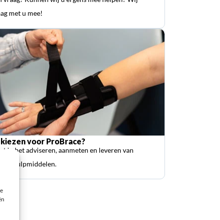
ag met u mee!
kiezen voor ProBrace?
ist in het adviseren, aanmeten en leveren van
sche hulpmiddelen.
ie
ën