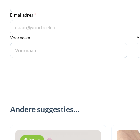
E-mailadres
*
Voornaam
A
Andere suggesties…
4% korting