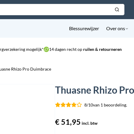
Blessurewijzer
Over ons
rgverzekering mogelijk*
14 dagen recht op
ruilen & retourneren
uasne Rhizo Pro Duimbrace
Thuasne Rhizo Pr
8/10
van 1 beoordeling.
€
51,95
incl. btw