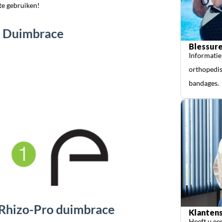
te gebruiken!
ro Duimbrace
Blessure
Informatie
orthopedis
bandages.
 Rhizo-Pro duimbrace
Klantens
Heeft u ee