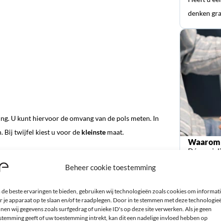
denken gra
ing. U kunt hiervoor de omvang van de pols meten. In
Bij twijfel kiest u voor de
kleinste
maat.
Waarom 
Dé special
orthopedi
Beheer cookie toestemming
de beste ervaringen te bieden, gebruiken wij technologieën zoals cookies om informat
r je apparaat op te slaan en/of te raadplegen. Door in te stemmen met deze technologie
nen wij gegevens zoals surfgedrag of unieke ID's op deze site verwerken. Als je geen
stemming geeft of uw toestemming intrekt, kan dit een nadelige invloed hebben op