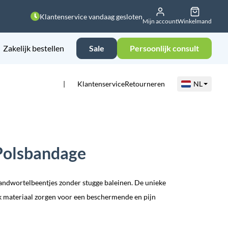
Klantenservice vandaag gesloten
Mijn account
Winkelmand
Zakelijk bestellen
Sale
Persoonlijk consult
Klantenservice
Retourneren
NL
Polsbandage
andwortelbeentjes zonder stugge baleinen. De unieke
 materiaal zorgen voor een beschermende en pijn