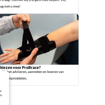
ag met u mee!
kiezen voor ProBrace?
ist in het adviseren, aanmeten en leveren van
sche hulpmiddelen.
ie
ën