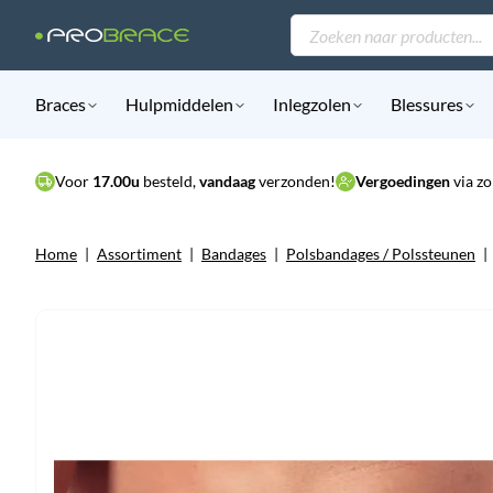
Producten
zoeken
Braces
Hulpmiddelen
Inlegzolen
Blessures
Voor
17.00u
besteld,
vandaag
verzonden!
Vergoedingen
via zo
Home
|
Assortiment
|
Bandages
|
Polsbandages / Polssteunen
|