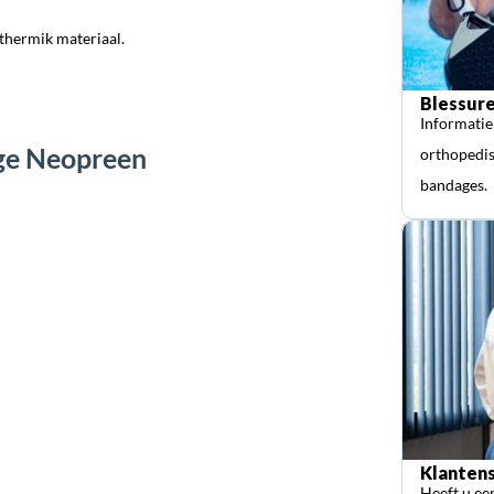
thermik materiaal.
Blessure
Informatie
age Neopreen
orthopedis
bandages.
Klantens
Heeft u ee