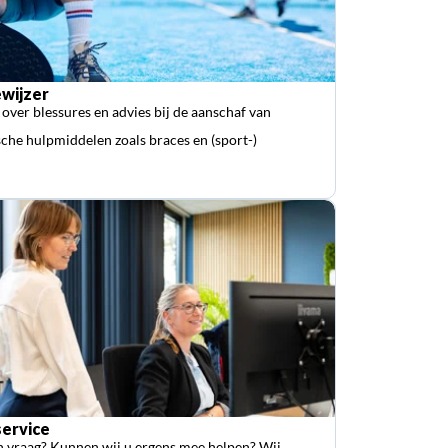
wijzer
 over blessures en advies bij de aanschaf van
che hulpmiddelen zoals braces en (sport-)
ervice
n vraag? Kunnen wij u ergens mee helpen? Wij