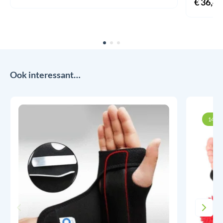
€
36,45
Ook interessant…
14% k