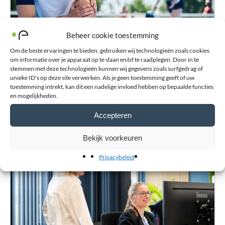
Beheer cookie toestemming
Om de beste ervaringen te bieden, gebruiken wij technologieën zoals cookies
om informatie over je apparaat op te slaan en/of te raadplegen. Door in te
stemmen met deze technologieën kunnen wij gegevens zoals surfgedrag of
unieke ID's op deze site verwerken. Als je geen toestemming geeft of uw
toestemming intrekt, kan dit een nadelige invloed hebben op bepaalde functies
Blessurewijzer
en mogelijkheden.
Informatie over blessures en advies bij de aanschaf van
orthopedische hulpmiddelen zoals braces en (sport-)
Accepteren
bandages.
Bekijk voorkeuren
Privacybeleid