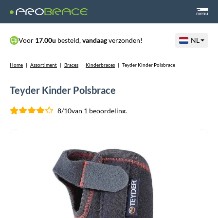
menu
Voor
17.00u
besteld,
vandaag
verzonden!
NL
Home
|
Assortiment
|
Braces
|
Kinderbraces
|
Teyder Kinder Polsbrace
Teyder Kinder Polsbrace
8/10
van 1 beoordeling.