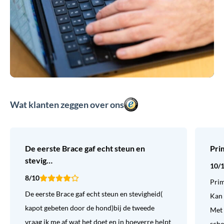
Wat klanten zeggen over ons
De eerste Brace gaf echt steun en
Pri
stevig…
10/
8/10
Prim
De eerste Brace gaf echt steun en stevigheid(
Kan 
kapot gebeten door de hond)bij de tweede
Met 
vraag ik me af wat het doet en in hoeverre helpt
sch