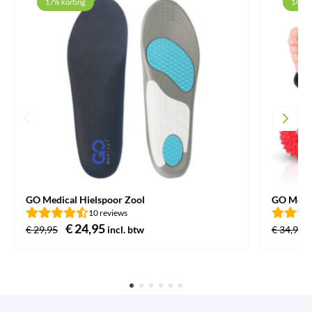
17% korting
14% k
GO Medical Hielspoor Zool
GO Medic
10 reviews
Oorspronkelijke
€
24,95
Huidige
€
29,95
incl. btw
€
34,95
prijs
prijs
was:
is:
€ 29,95.
€ 24,95.