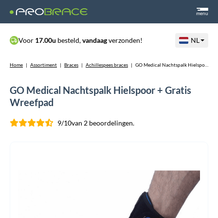
menu
Voor
17.00u
besteld,
vandaag
verzonden!
NL
Home
|
Assortiment
|
Braces
|
Achillespees braces
|
GO Medical Nachtspalk Hielspoor + Gratis Wreefpad
GO Medical Nachtspalk Hielspoor + Gratis
Wreefpad
9/10
van 2 beoordelingen.