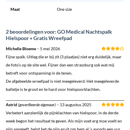
Maat
One size
2 beoordelingen voor: GO Medical Nachtspalk
Hielspoor + Gratis Wreefpad
Michelle Bloeme
–
5 mei 2026
Fijne spalk. Uitleg die er bij zit (3 plaatjes) niet erg duidelijk, maar
de foto’s op de site wel. Fijner dan een strassburg sok wat mij
betreft voor ontspanning in de tenen.
De afgebeelde wreefpad is niet meegeleverd. Het meegeleverde
balletje is te groot en te hard voor hielspoorklachten.
Astrid
(geverifieerde eigenaar)
–
13 augustus 2025
Verbetert aanzienlijk de pijnklachten van hielspoor, in de derde
week begon het resultaat te geven. Als mijn voet erg moe voelt en
pijn aangeeft, helpt het de pijn eruit om hem al ‘s avonds een uur