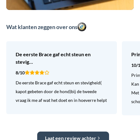
Wat klanten zeggen over ons
De eerste Brace gaf echt steun en
Pri
stevig…
10/
8/10
Prim
De eerste Brace gaf echt steun en stevigheid(
Kan 
kapot gebeten door de hond)bij de tweede
Met 
vraag ik me af wat het doet en in hoeverre helpt
sch
Laat een review achter