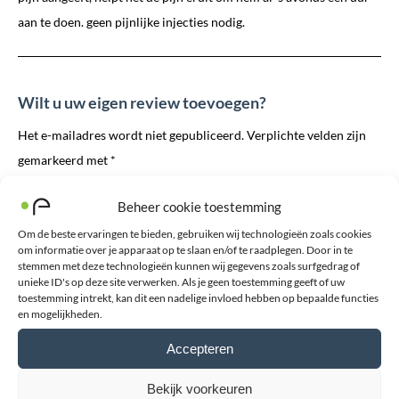
aan te doen. geen pijnlijke injecties nodig.
Wilt u uw eigen review toevoegen?
Het e-mailadres wordt niet gepubliceerd. Verplichte velden zijn
gemarkeerd met *
Uw waardering
*
Beheer cookie toestemming
Om de beste ervaringen te bieden, gebruiken wij technologieën zoals cookies
Toelichting
*
om informatie over je apparaat op te slaan en/of te raadplegen. Door in te
stemmen met deze technologieën kunnen wij gegevens zoals surfgedrag of
unieke ID's op deze site verwerken. Als je geen toestemming geeft of uw
toestemming intrekt, kan dit een nadelige invloed hebben op bepaalde functies
en mogelijkheden.
Accepteren
E-mailadres
*
Bekijk voorkeuren