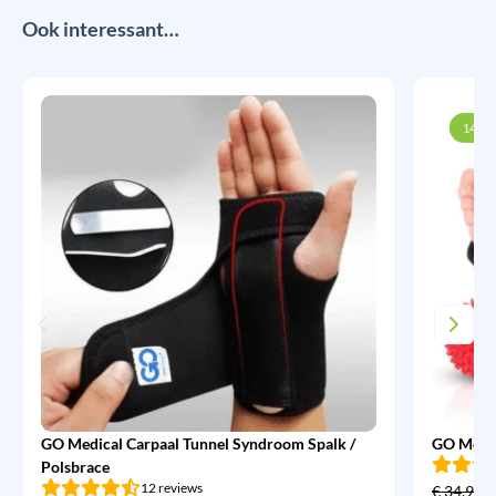
Ook interessant…
14% k
GO Medical Carpaal Tunnel Syndroom Spalk /
GO Medic
Polsbrace
12 reviews
€
34,95