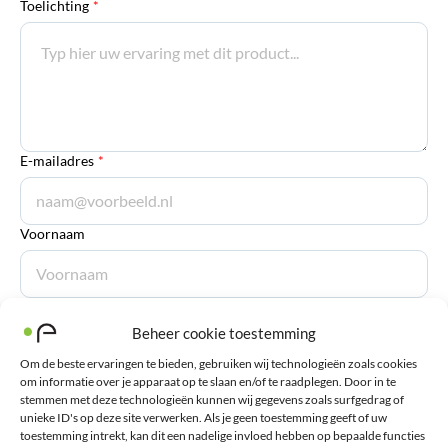
Toelichting
*
E-mailadres
*
Voornaam
Achternaam
Beheer cookie toestemming
Om de beste ervaringen te bieden, gebruiken wij technologieën zoals cookies
om informatie over je apparaat op te slaan en/of te raadplegen. Door in te
stemmen met deze technologieën kunnen wij gegevens zoals surfgedrag of
unieke ID's op deze site verwerken. Als je geen toestemming geeft of uw
Verstuur review
toestemming intrekt, kan dit een nadelige invloed hebben op bepaalde functies