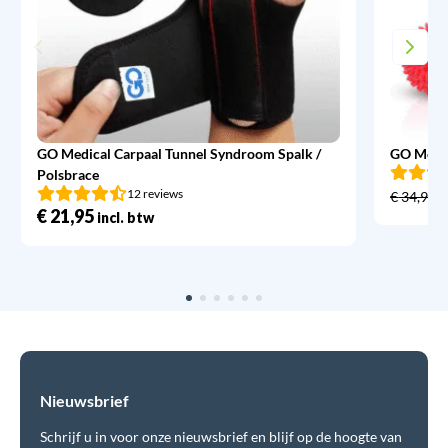
GO Medical Carpaal Tunnel Syndroom Spalk /
GO Medic
Polsbrace
12 reviews
€
34,95
€
21,95
incl. btw
Nieuwsbrief
Schrijf u in voor onze nieuwsbrief en blijf op de hoogte van