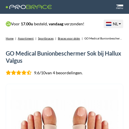
menu
Voor
17.00u
besteld,
vandaag
verzonden!
NL
Home
|
Assortiment
|
Sportbraces
|
Braces voor skiën
|
GO Medical Bunionbeschermer Sok bij Hallux Valgus
GO Medical Bunionbeschermer Sok bij Hallux
Valgus
9.6/10
van 4 beoordelingen.