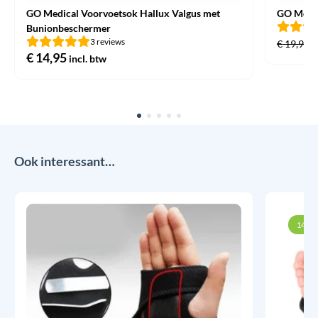
GO Medical Voorvoetsok Hallux Valgus met
GO Medic
Bunionbeschermer
3 reviews
€
19,95
€
14,95
incl. btw
Ook interessant…
14% k