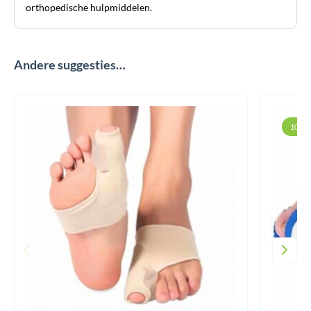
orthopedische hulpmiddelen.
Andere suggesties…
10% k