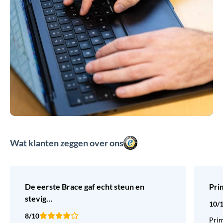
Wat klanten zeggen over ons
De eerste Brace gaf echt steun en
Pri
stevig…
10/
8/10
Prim