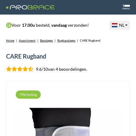
menu
Voor
17.00u
besteld,
vandaag
verzonden!
NL
Home
|
Assortiment
|
Bandages
|
Rugbandages
|
CARE Rugband
CARE Rugband
9.6/10
van 4 beoordelingen.
79% korting