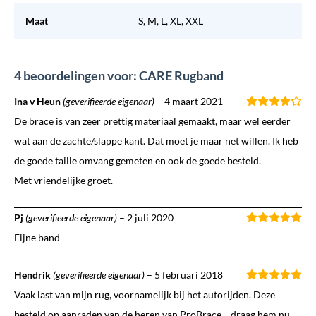
Maat
S, M, L, XL, XXL
4 beoordelingen voor: CARE Rugband
Ina v Heun
(geverifieerde eigenaar)
–
4 maart 2021
De brace is van zeer prettig materiaal gemaakt, maar wel eerder
wat aan de zachte/slappe kant. Dat moet je maar net willen. Ik heb
de goede taille omvang gemeten en ook de goede besteld.
Met vriendelijke groet.
Pj
(geverifieerde eigenaar)
–
2 juli 2020
Fijne band
Hendrik
(geverifieerde eigenaar)
–
5 februari 2018
Vaak last van mijn rug, voornamelijk bij het autorijden. Deze
besteld op aanraden van de heren van ProBrace… draag hem nu