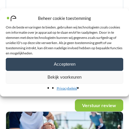
Beheer cookie toestemming
E-mailadres
*
Om de beste ervaringen te bieden, gebruiken wij technologieën zoals cookies
om informatie over je apparaat op te slaan en/of te raadplegen. Door in te
stemmen met deze technologieën kunnen wij gegevens zoals surfgedrag of
unieke ID's op deze site verwerken. Als je geen toestemming geeft of uw
Voornaam
toestemming intrekt, kan dit een nadelige invloed hebben op bepaalde functies
en mogelijkheden.
Accepteren
Achternaam
Bekijk voorkeuren
Privacybeleid
Verstuur review