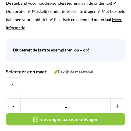
Dé rugband voor houdingsondersteuning aan de onderrug! ✔
was:
is:
Dun profiel ✔ Makkelijk onder de kleren te dragen ✔ Met flexibele
€ 23,95.
€ 4,95.
baleinen voor stabiliteit ✔ Elastisch en ademend materiaal
Meer
informatie
Dit betreft de laatste exemplaren, op = op!
Selecteer een maat:
Bekijk de maattabel
S
-
+
Toevoegen aan winkelwagen