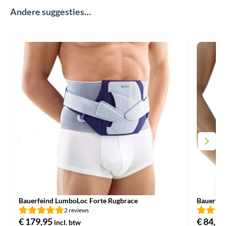
Andere suggesties…
Bauerfeind LumboLoc Forte Rugbrace
Bauerfei
2 reviews
€
179,95
€
84,95
incl. btw