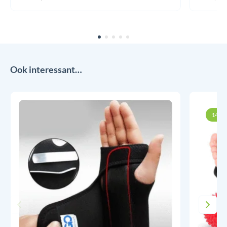
Ook interessant…
14% k