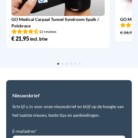
GO Medical Carpaal Tunnel Syndroom Spalk /
GO Medic
Polsbrace
12 reviews
€
34,95
€
21,95
incl. btw
Nieuwsbrief
Schrijf u in voor onze nieuwsbrief en blijf op de hoogte van
het laatste nieuws, beste tips en aanbiedingen.
E-mailadres*