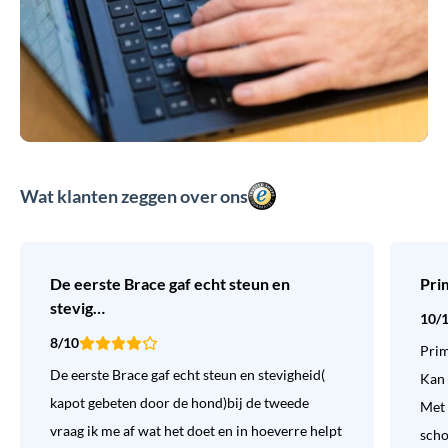
Wat klanten zeggen over ons
De eerste Brace gaf echt steun en
Pri
stevig…
10/
8/10
Prim
De eerste Brace gaf echt steun en stevigheid(
Kan 
kapot gebeten door de hond)bij de tweede
Met 
vraag ik me af wat het doet en in hoeverre helpt
sch